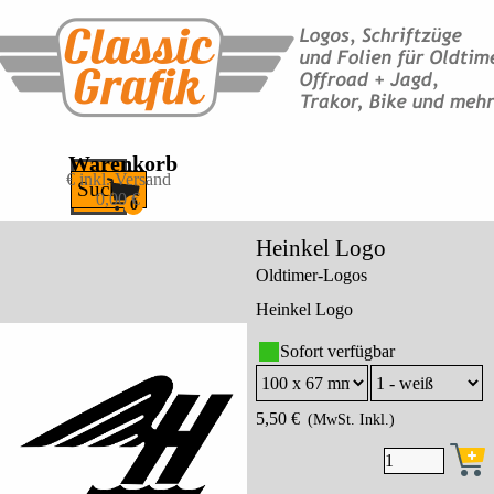
Direkt zum Seiteninhalt
Warenkorb
Menü überspringen
€ inkl. Versand
Suchen
0,00 €
Durchschnittsbewertung:
Anzahl von Bewertungen:
0.0
0
/5
Heinkel Logo
Oldtimer-Logos
Heinkel Logo
Sofort verfügbar
5,50 €
(MwSt. Inkl.)